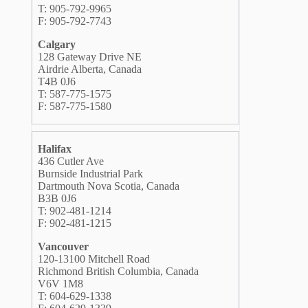
T: 905-792-9965
F: 905-792-7743
Calgary
128 Gateway Drive NE
Airdrie Alberta, Canada
T4B 0J6
T: 587-775-1575
F: 587-775-1580
Halifax
436 Cutler Ave
Burnside Industrial Park
Dartmouth Nova Scotia, Canada
B3B 0J6
T: 902-481-1214
F: 902-481-1215
Vancouver
120-13100 Mitchell Road
Richmond British Columbia, Canada
V6V 1M8
T: 604-629-1338