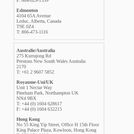
F: 604-629-1339
Edmonton
4104 65A Avenue
Leduc, Alberta, Canada
T9E 0Z4
T: 866-473-1116
Australie/Australia
275 Kurrajong Rd
Prestons New South Wales Australia
2170
T: +61 2 9607 5852
Royaume-Uni/UK
Unit 1 Nectar Way
Pineham Park, Northampton UK
NN4 9BX
T: +44 (0) 1604 628617
F: +44 (0) 1604 632215
Hong Kong
No 55 King Yip Street, Office H 15th Floor
King Palace Plaza, Kowloon, Hong Kong