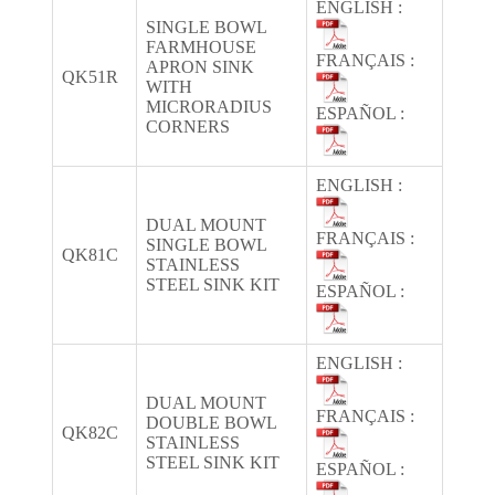
ENGLISH :
SINGLE BOWL
FARMHOUSE
FRANÇAIS :
APRON SINK
QK51R
WITH
MICRORADIUS
ESPAÑOL :
CORNERS
ENGLISH :
DUAL MOUNT
FRANÇAIS :
SINGLE BOWL
QK81C
STAINLESS
STEEL SINK KIT
ESPAÑOL :
ENGLISH :
DUAL MOUNT
FRANÇAIS :
DOUBLE BOWL
QK82C
STAINLESS
STEEL SINK KIT
ESPAÑOL :