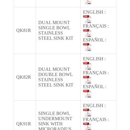
ENGLISH :
DUAL MOUNT
FRANÇAIS :
SINGLE BOWL
QK81R
STAINLESS
STEEL SINK KIT
ESPAÑOL :
ENGLISH :
DUAL MOUNT
FRANÇAIS :
DOUBLE BOWL
QK82R
STAINLESS
STEEL SINK KIT
ESPAÑOL :
ENGLISH :
SINGLE BOWL
UNDERMOUNT
FRANÇAIS :
QK91R
SINK WITH
MICRORADIUS